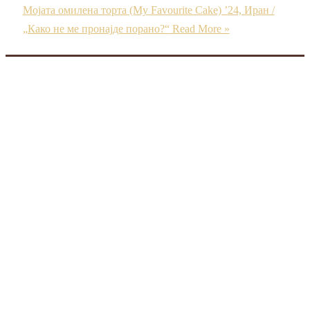
Мојата омилена торта (My Favourite Cake) ’24, Иран /
„Како не ме пронајде порано?“
Read More »