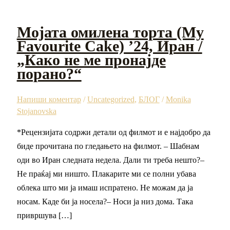
Мојата омилена торта (My
Favourite Cake) ’24, Иран /
„Како не ме пронајде
порано?“
Напиши коментар
/
Uncategorized
,
БЛОГ
/
Monika
Stojanovska
*Рецензијата содржи детали од филмот и е најдобро да
биде прочитана по гледањето на филмот. – Шабнам
оди во Иран следната недела. Дали ти треба нешто?–
Не праќај ми ништо. Плакарите ми се полни убава
облека што ми ја имаш испратено. Не можам да ја
носам. Каде би ја носела?– Носи ја низ дома. Така
привршува […]