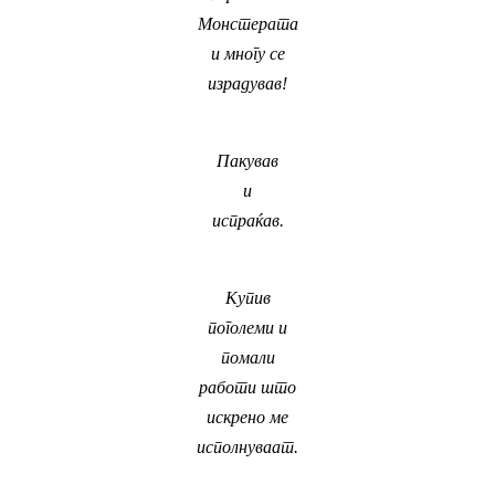
Монстерата
и многу се
израдував!
Пакував
и
испраќав.
Купив
поголеми и
помали
работи што
искрено ме
исполнуваат.