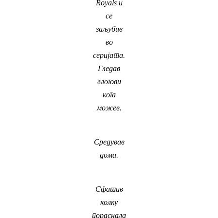
Royals и
се
заљубив
во
серијата.
Гледав
влогови
кога
можев.
Средував
дома.
Сфатив
колку
пораснала