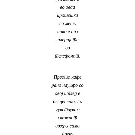
во оваа
прошетка
со мене
,
иако е низ
галеријата
во
телефонот.
Првото кафе
рано наутро со
овој поглед е
бесценето. Го
чувствувам
свежиот
воздух само
преку