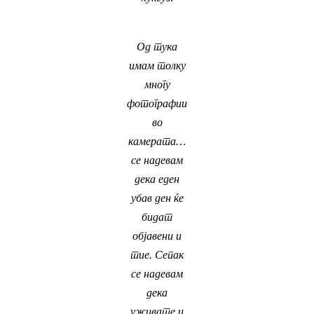
Од тука
имам толку
многу
фотографии
во
камерата…
се надевам
дека еден
убав ден ќе
бидат
објавени и
тие. Сепак
се надевам
дека
уживате и