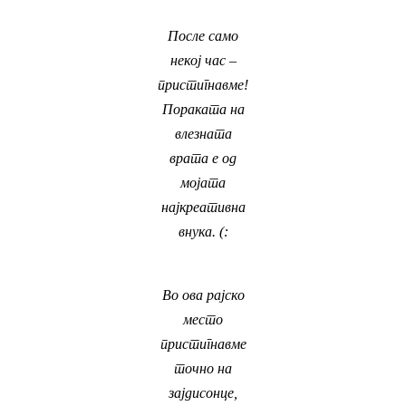
После само
некој час –
пристигнавме!
Пораката на
влезната
врата е од
мојата
најкреативна
внука. (:
Во ова рајско
место
пристигнавме
точно на
зајдисонце,