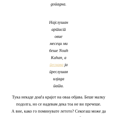
допадна.
Најслушан
артист
овие
месеци ми
беше Noah
Kahan, а
песнава
ја
преслушав
илјада
пати.
Тука некаде доаѓа крајот на оваа објава. Беше малку
подолга, но се надевам дека тоа не ви пречеше.
А вие, како го поминувате летото? Секогаш може да