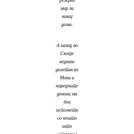
резерви
мир за
накај
дома.
А назад во
Скопје
веднаш
долетав во
Моки и
наредните
денови ми
беа
исполнети
со нешто
што