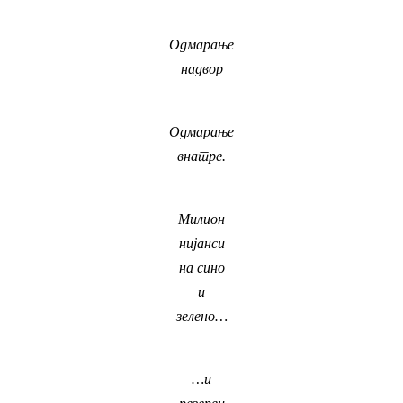
Одмарање
надвор
Одмарање
внатре.
Милион
нијанси
на сино
и
зелено…
…и