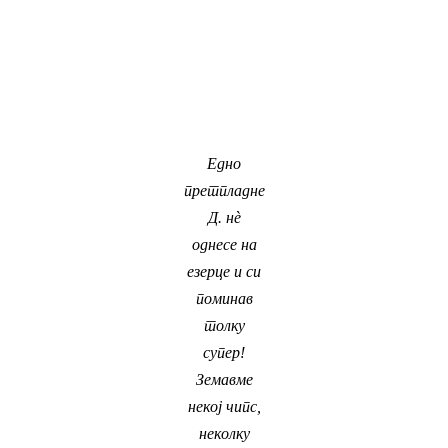
Едно
претпладне
Д. нè
однесе на
езерце и си
поминав
толку
супер!
Земавме
некој чипс,
неколку