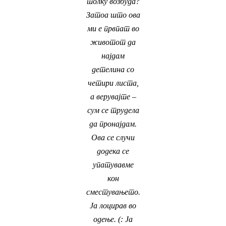
толку возбуда?
Затоа што ова
ми е првпат во
животот да
најдам
детелина со
четири листа,
а верувајте –
сум се трудела
да пронајдам.
Ова се случи
додека се
упатувавме
кон
сместувањето.
Ја лоцирав во
одење. (: Ја