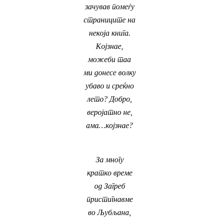
зачував помеѓу
страниците на
некоја книга.
Којзнае,
можеби таа
ми донесе волку
убаво и среќно
лето?
Добро,
веројатно не,
ама…којзнае?
За многу
кратко време
од Загреб
пристигнавме
во Љубљана,