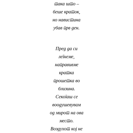
така што –
беше краток,
но навистина
убав прв ден.
Пред да си
легнеме,
направивме
кратка
прошетка во
близина.
Секогаш се
воодушевувам
од мирот на ова
место.
Воздухот кој не