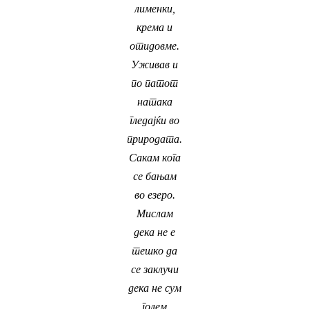
лименки,
крема и
отидовме.
Уживав и
по патот
натака
гледајќи во
природата.
Сакам кога
се бањам
во езеро.
Мислам
дека не е
тешко да
се заклучи
дека не сум
голем