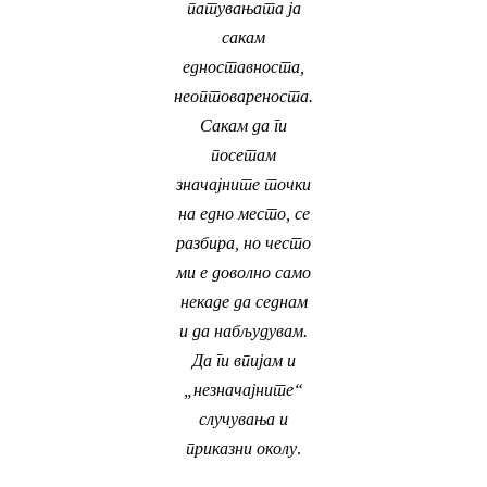
патувањата ја
сакам
едноставноста,
неоптовареноста.
Сакам да ги
посетам
значајните точки
на едно место, се
разбира, но често
ми е доволно само
некаде да седнам
и да набљудувам.
Да ги впијам и
„незначајните“
случувања и
приказни
околу
.