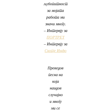
љубопитност
за мојата
работа ми
значи многу.
–
Интервју за
ПОРТРЕТ
– Интервју за
Скопје Инфо
Преведов
песна на
која
наидов
случајно
и многу
ми се