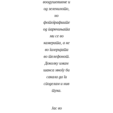
воодушевивме и
од зеленилото,
но
фотографиите
од паркчињата
ми се во
камерата, а не
во галеријата
во телефонот.
Доколку имам
шанса многу би
сакала да ги
споделам и нив
тука.
Јас во