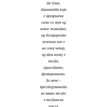
те гуши,
тишината која
е прекршена
само со звук од
некое животно,
од бескрајното
зеленило кое е
на секој чекор,
од тоа колку е
чисто,
едноставно,
функционално.
За мене –
престојувањето
во вакво место
е вистински
луксуз
.