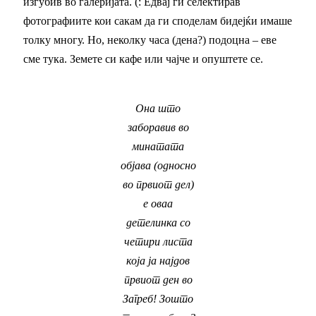
изгубив во галеријата. (: Едвај ги селектирав
фотографиите кои сакам да ги споделам бидејќи имаше
толку многу. Но, неколку часа (дена?) подоцна – еве
сме тука. Земете си кафе или чајче и опуштете се.
Она што
заборавив во
минатата
објава (односно
во првиот дел)
е оваа
детелинка со
четири листа
која ја најдов
првиот ден во
Загреб! Зошто