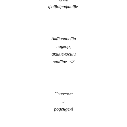
фотографиите.
Активности
надвор,
активности
внатре. <3
Славевме
и
роденден!