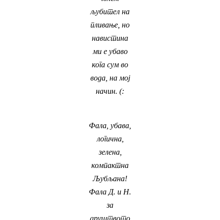
љубител на
пливање, но
навистина
ми е убаво
кога сум во
вода, на мој
начин. (:
Фала, убава,
логична,
зелена,
компактна
Љубљана!
Фала Д. и Н.
за
друштвото