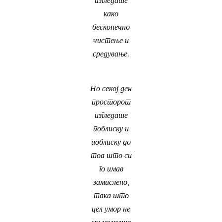
изгледаше
како
бесконечно
чистење и
средување.
Но секој ден
просторот
изгледаше
поблиску и
поблиску до
тоа што си
го имав
замислено,
така што
цел умор не