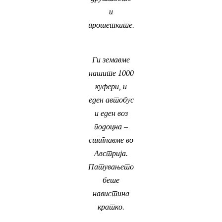
и
прошетките.
Ги земавме
нашите 1000
куфери, и
еден автобус
и еден воз
подоцна –
стигнавме во
Австрија.
Патувањето
беше
навистина
кратко.