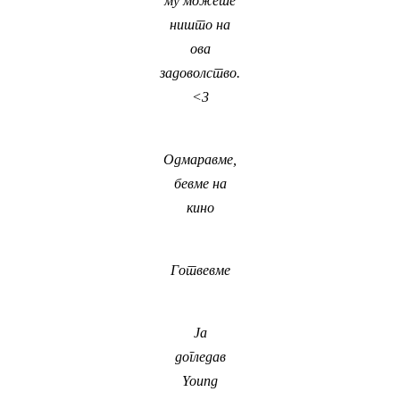
му можеше
ништо на
ова
задоволство.
<3
Одмаравме,
бевме на
кино
Готвевме
Ја
догледав
Young