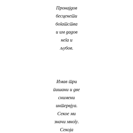
Пронајдов
бесценети
богатства
и им дадов
нега и
љубов.
Имав три
пишани и две
снимени
интервјуа.
Секое ми
значи многу.
Секоја