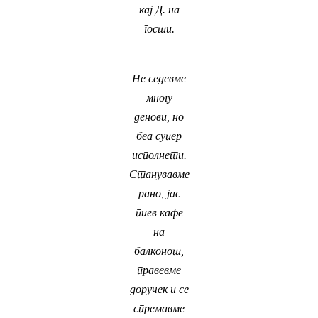
кај Д. на
гости.
Не седевме
многу
денови, но
беа супер
исполнети.
Станувавме
рано, јас
пиев кафе
на
балконот,
правевме
доручек и се
спремавме