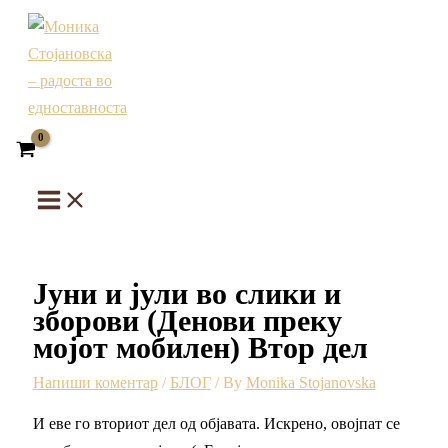
Skip
Напиши
Name*
Email*
Website
to
го
content
твојот
коментар
тука...
Јуни и јули во слики и
зборови (Денови преку
мојот мобилен) Втор дел
Напиши коментар
/
БЛОГ
/ By
Monika Stojanovska
И еве го вториот дел од објавата. Искрено, овојпат се