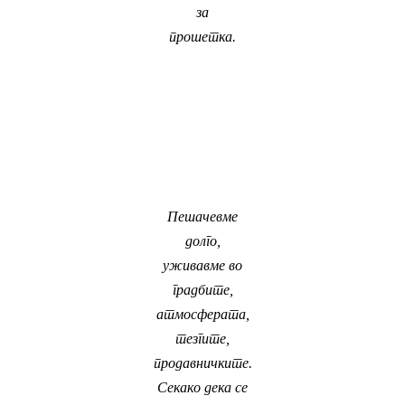
за
прошетка.
Пешачевме
долго,
уживавме во
градбите,
атмосферата,
тезгите,
продавничките.
Секако дека се