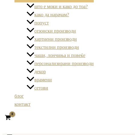
што е моки и како до тоа?
како да нарачам?
попуст
сезонски производи
хартиени производи
текстилни производи
чаши, лончиња и повеќе
персонализирани производи
декор
врамени
сетови
блог
контакт