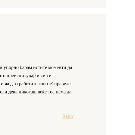
 и упорно барам истите моменти да
ото преиспитувајќи си ги
 и жед за работите кои не’ правеле
сли дека никогаш веќе тоа нема да
Reply