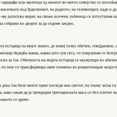
е чаршафи или миленца од жените во моето семејство се потсеќа
на масичката под будилникот, на радиото, на телевизорот, каде и 
е ми допатува мирис на свежо исечена лубеница се потсетувам н
аа собрани во дворот за да седиме заедно.
 историја на мојот живот, до некој толку обичен, секојдневен, 
нзија бидејќи ваква, каква што сум сега, ги поврзувам со безгр
весна за тоа. Обичноста на мојата историја се акумулира во обично
еж по нив ги трансформира овие спомени во романтизиран недост
 дека тоа биле моите први погледи кон светот, па токму затоа ги
, како сакам да ја прекријам трпезариската маса со бел плетен ч
скањето со црево.