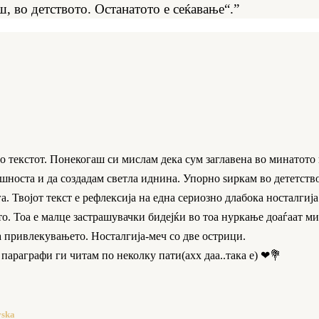
ш, во детството. Останатото е сеќавање“.”
во текстот. Понекогаш си мислам дека сум заглавена во минатото
ашноста и да создадам светла иднина. Упорно ѕиркам во дететств
а. Твојот текст е рефлексија на една сериозно длабока носталгија
то. Тоа е малце застрашувачки бидејќи во тоа нуркање доаѓаат ми
а привлекувањето. Носталгија-меч со две острици.
 параграфи ги читам по неколку пати(ахх даа..така е) ❤💐
vska