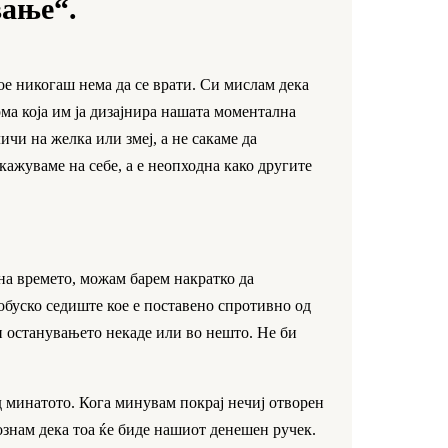
вање“.
кое никогаш нема да се врати. Си мислам дека
рма која им ја дизајнира нашата моментална
ичи на желка или змеј, а не сакаме да
 кажуваме на себе, а е неопходна како другите
 на времето, можам барем накратко да
обуско седиште кое е поставено спротивно од
 и останувањето некаде или во нешто. Не би
д минатото. Кога минувам покрај нечиј отворен
ознам дека тоа ќе биде нашиот денешен ручек.