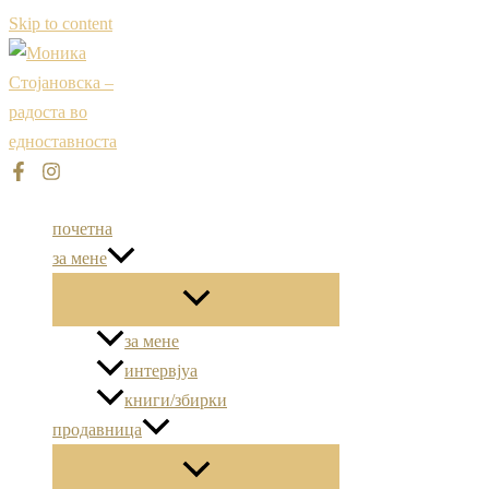
Skip to content
почетна
за мене
за мене
интервјуа
книги/збирки
продавница