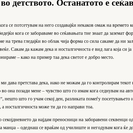
во детството. Останатото е сеќа
кога се потсетувам на него создавајќи некаков омаж на времето 
идејќи кога се забораваме во сеќавањата тие знаат да заземат фо
е на трева гледајќи во облак чија форма со сила сакаме да ни зал
еќе. Сакам да кажам дека и носталгичноста е вид лага која си ја
нираме – како на пример таа дека светот е добро место.
ми дава претстава дека, иако не можам да го контролирам текот
 во она позади мене – чувство што го имам кога седнувам на авт
о“, нешто што го учам секој ден, разликата помеѓу посетувањето
, а носталгичноста може ти да го направи тоа.
 секојдневието да најдам преносници на заборавени секвенци о
на манџа – одеднаш се враќам од училиште и негодувам кога ќе д