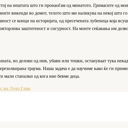
стој на нештата што ги пронаоѓам од минатото. Гримасите од мо
ните викенди во домот, телото што ми наликува на некој што го 
ушност се конци на историјата, од пресечената лубеница која вс
повторлива заштитеност и сигурност. На моите сеќавања им дозво
ата, но делови од нив, убави или тешки, остануваат тука некаде
ерезолвирана траума. Наша задача е да научиме како ќе ги прими
ти мали стапалки од кога ние бевме деца.
с на Луиз Глик