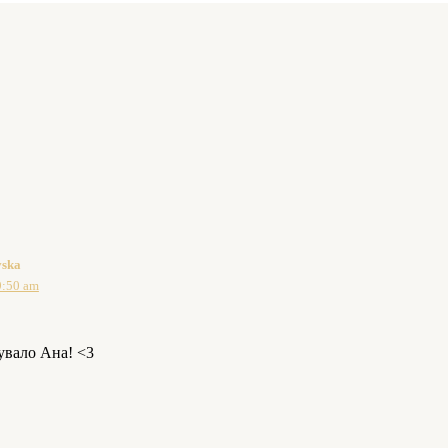
vska
9:50 am
увало Ана! <3