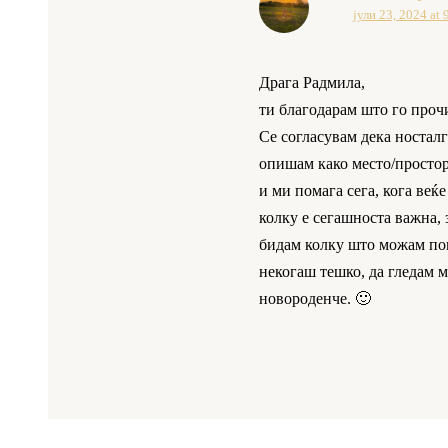
јули 23, 2024 at 
Драга Радмила,
ти благодарам што го прочи
Се согласувам дека носталги
опишам како место/простор к
и ми помага сега, кога веќе
колку е сегашноста важна, з
бидам колку што можам попр
некогаш тешко, да гледам м
новороденче. 🙂