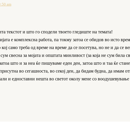
9:50 am
та текстот и што го сподели твоето гледиште на темата!
јата е комплексна работа, па токму затоа се обидов во исто врем
ој само треба од време на време да се посетува, но не и да се ве
 сум свесна за мојата и општата минливост (за која не сум била с
атоа што и за неа ќе пишуваме еден ден, затоа што и таа ќе стане
исутна во сегашноста, во секој ден, да бидам будна, да имам отв
али и едноставни нешта во светот околу мене со воодушевување к