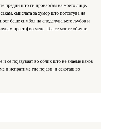
ите предци што ги пронаоѓам на моето лице,
сакам, смислата за хумор што потсетува на
ушност беше симбол на споделувањето љубов и
лувам престој во мене. Тоа се моите обични
 и се појавуваат во облик што не знаеме каков
ме и испратиме тие појави, и секогаш во