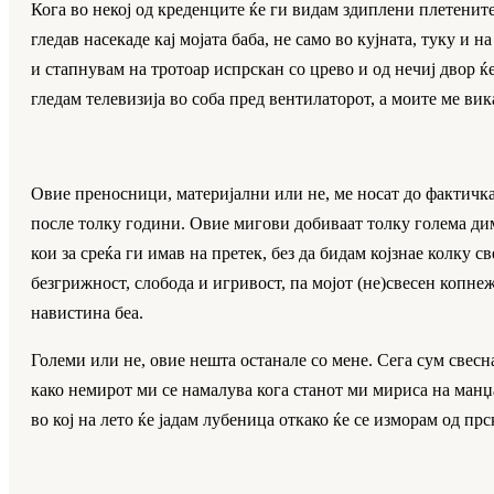
Кога во некој од креденците ќе ги видам здиплени плетенит
гледав насекаде кај мојата баба, не само во кујната, туку и 
и стапнувам на тротоар испрскан со црево и од нечиј двор ќ
гледам телевизија во соба пред вентилаторот, а моите ме вик
Овие преносници, материјални или не, ме носат до фактичката
после толку години. Овие мигови добиваат толку голема диме
кои за среќа ги имав на претек, без да бидам којзнае колку с
безгрижност, слобода и игривост, па мојот (не)свесен копн
навистина беа.
Големи или не, овие нешта останале со мене. Сега сум свесна
како немирот ми се намалува кога станот ми мириса на манџа
во кој на лето ќе јадам лубеница откако ќе се изморам од пр