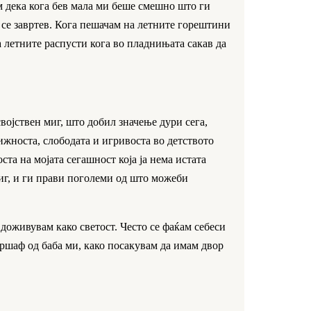
м дека кога бев мала ми беше смешно што ги
да се завртев. Кога пешачам на летните горештини
а летните распусти кога во пладнињата сакав да
својствен миг, што добил значење дури сега,
ижноста, слободата и игривоста во детството
ста на мојата сегашност која ја нема истата
иг, и ги прави поголеми од што можеби
 доживувам како светост. Често се фаќам себеси
аршаф од баба ми, како посакувам да имам двор