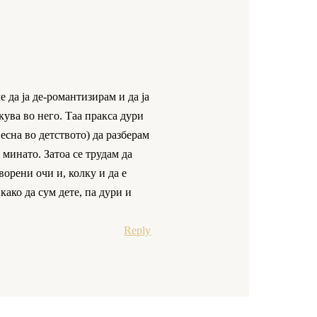
е да ја де-романтизирам и да ја
кува во него. Таа пракса дури
весна во детството) да разберам
 минато. Затоа се трудам да
орени очи и, колку и да е
ако да сум дете, па дури и
Reply