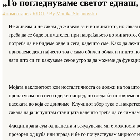
„Го погледнуваме светот еднаш, 
4 коментари
/
БЛОГ
/ By
Monika Stojanovska
Не живеам и не сакам да живеам за и во минатото, но сакам 
треба да се биде внимателен при навраќањето во минатото, б
потреба да не бидеме овде и сега, кадешто сме. Како да лежим
признаеме дека најчесто тоа е само обичен облак и ништо пов
лаги што си ги кажуваме секое утро за да можеме да функцио
Мојата наклонетост кон носталгичноста се должи на тоа што 
пропатувам низ него одејќи напред, но гледајќи истовремено
насоката во која се движиме. Клучниот збор тука е „накратк
сакала да ја испуштам станицата кадешто треба да се симнам
Фасцинирана сум од шансата и зачудувачка ми е можноста во
прозорец од куќа или зграда и ќе го почувствувам мирисот 