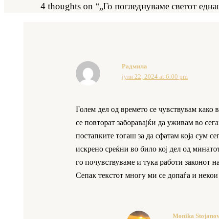
4 thoughts on “„Го погледнуваме светот една
Радмила
јули 22, 2024 at 6:00 pm
Голем дел од времето се чувствувам како 
се повторат заборавајќи да уживам во сег
постапките тогаш за да сфатам која сум сег
искрено среќни во било кој дел од минато
го почувствуваме и тука работи законот н
Сепак текстот многу ми се допаѓа и некои
Monika Stojano