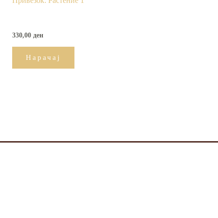
Привезок: Растение 1
330,00
ден
Нарачај