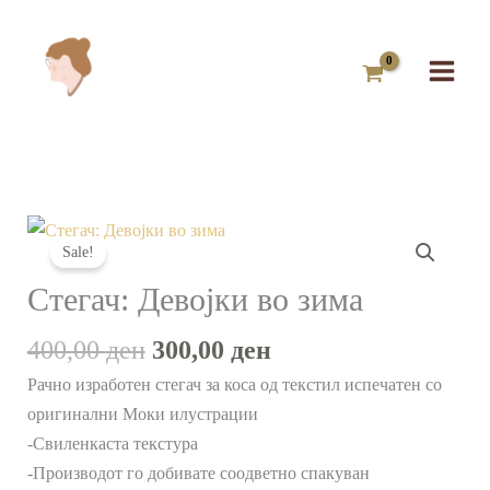
Skip
to
content
Original
Current
Стегач:
price
price
Sale!
Девојки
was:
is:
во
Стегач: Девојки во зима
400,00 ден.
300,00 ден.
зима
400,00
ден
300,00
ден
количина
Рачно изработен стегач за коса од текстил испечатен со
оригинални Моки илустрации
-Свиленкаста текстура
-Производот го добивате соодветно спакуван