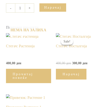
Нарачај
-
+
Поврзани продукти
НЕМА НА ЗАЛИХА
Original
Current
price
price
Sale!
Sale!
was:
is:
Стегач: Растенија
Стегач: Носталгија
400,00 ден.
300,00 ден.
400,00
ден
400,00
ден
300,00
ден
Прочитај
Нарачај
повеќе