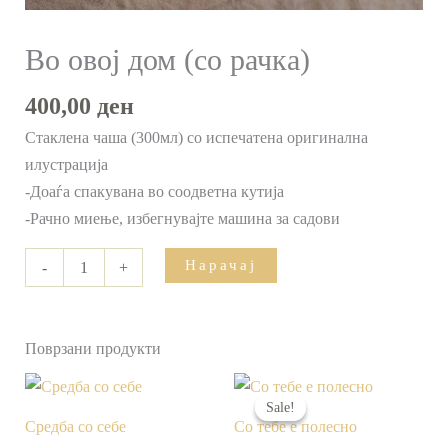
Во овој дом (со рачка)
400,00
ден
Стаклена чаша (300мл) со испечатена оригинална
илустрација
-Доаѓа спакувана во соодветна кутија
-Рачно миење, избегнувајте машина за садови
Нарачај
-
+
Поврзани продукти
Original
Current
price
price
Sale!
Sale!
was:
is:
Средба со себе
Со тебе е полесно
400,00 ден.
300,00 ден.