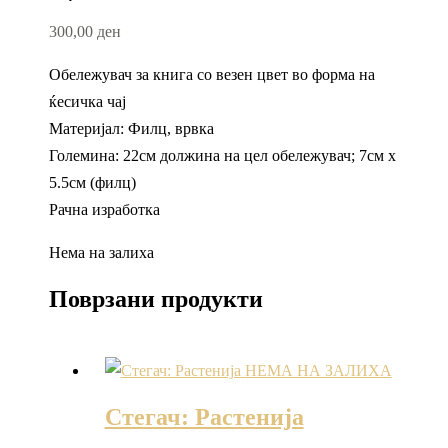
300,00
ден
Обележувач за книга со везен цвет во форма на
ќесичка чај
Материјал: Филц, врвка
Големина: 22см должина на цел обележувач; 7см х
5.5см (филц)
Рачна изработка
Нема на залиха
Поврзани продукти
НЕМА НА ЗАЛИХА
Стегач: Растенија