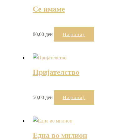
Се имаме
80,00
ден
Нарачај
Пријателство
50,00
ден
Нарачај
Една во милион