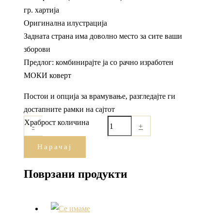
гр. хартија
Оригинална илустрација
Задната страна има доволно место за сите ваши
зборови
Предлог: комбинирајте ја со рачно изработен
МОКИ коверт
Постои и опција за врамување, разгледајте ги
достапните рамки на сајтот
Храброст количина
-
+
Нарачај
Поврзани продукти