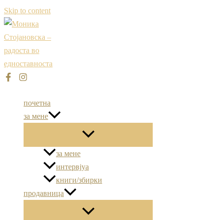
Skip to content
почетна
за мене
за мене
интервјуа
книги/збирки
продавница