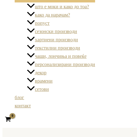
што е моки и како до тоа?
како да нарачам?
попуст
сезонски производи
хартиени производи
текстилни производи
чаши, лончиња и повеќе
персонализирани производи
декор
врамени
сетови
блог
контакт