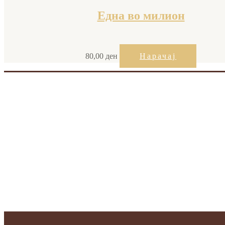
Една во милион
80,00
ден
Нарачај