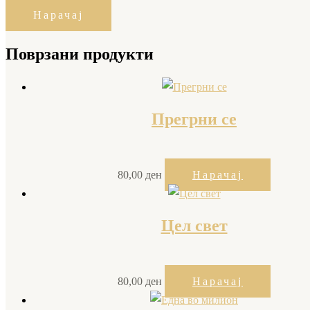
Нарачај
Поврзани продукти
Прегрни се
80,00
ден
Нарачај
Цел свет
80,00
ден
Нарачај