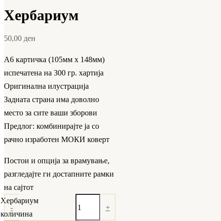
Хербариум
50,00
ден
А6 картичка (105мм х 148мм)
испечатена на 300 гр. хартија
Оригинална илустрација
Задната страна има доволно
место за сите ваши зборови
Предлог: комбинирајте ја со
рачно изработен МОКИ коверт
Постои и опција за врамување,
разгледајте ги достапните рамки
на сајтот
Хербариум
-
+
количина