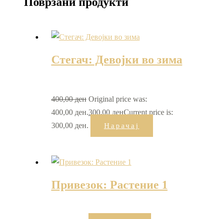
Поврзани продукти
Стегач: Девојки во зима
400,00
ден
Original price was:
400,00 ден.
300,00
ден
Current price is:
300,00 ден.
Нарачај
Привезок: Растение 1