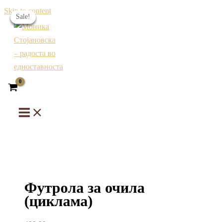
Skip to content
Sale!
Sale!
Sale!
Sale!
Футрола за очила
(циклама)