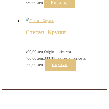
330,00
ден
Нарачај
Стегач: Круши
400,00
ден
Original price was:
400,00 ден.
300,00
ден
Current price is:
300,00 ден.
Нарачај