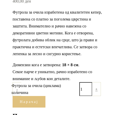
400,00
ден
Футрола за очила изработена од квалитетен кепер,
поставена со платно за поголема цврстина и
заштита. Внимателно и рачно навезена со
декоративни цветни мотиви. Кога е отворена,
футролата добива облик на срце, што ја прави и
практична и естетски впечатлива. Се затвора со
лепенка за лесно и сигурно користење.
Димензии кога е затворена:
18 × 8 см
.
Секое парче е уникатно, рачно изработено со
внимание и љубов кон деталите.
Футрола за очила (циклама)
-
+
количина
Нарачај