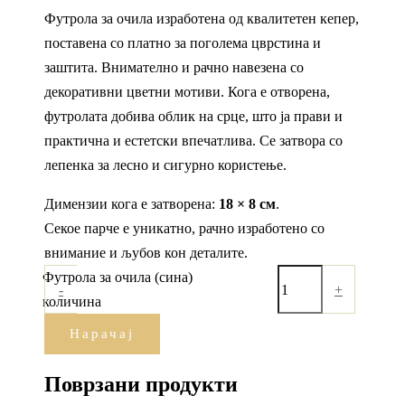
Футрола за очила изработена од квалитетен кепер,
поставена со платно за поголема цврстина и
заштита. Внимателно и рачно навезена со
декоративни цветни мотиви. Кога е отворена,
футролата добива облик на срце, што ја прави и
практична и естетски впечатлива. Се затвора со
лепенка за лесно и сигурно користење.
Димензии кога е затворена:
18 × 8 см
.
Секое парче е уникатно, рачно изработено со
внимание и љубов кон деталите.
Футрола за очила (сина)
-
+
количина
Нарачај
Поврзани продукти