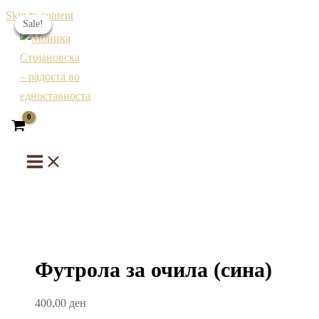
Skip to content
Sale!
Sale!
Sale!
Sale!
Футрола за очила (сина)
400,00
ден