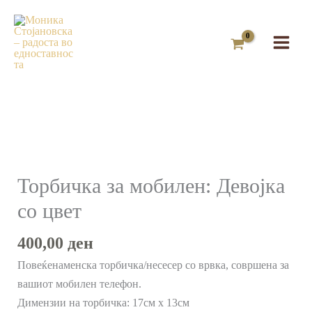
Skip
to
content
Торбичка
за
мобилен:
Торбичка за мобилен: Девојка
Девојка
со цвет
со
цвет
400,00
ден
количина
Повеќенаменска торбичка/несесер со врвка, совршена за
вашиот мобилен телефон.
Димензии на торбичка: 17см x 13см