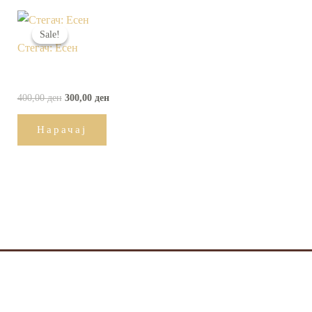
Original
Current
price
price
Sale!
Sale!
was:
is:
Стегач: Есен
400,00 ден.
300,00 ден.
400,00
ден
300,00
ден
Нарачај