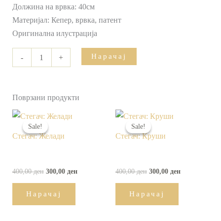
Должина на врвка: 40см
Материјал: Кепер, врвка, патент
Оригинална илустрација
Нарачај
-
+
Поврзани продукти
Original
Current
Original
Current
price
price
price
price
Sale!
Sale!
Sale!
Sale!
was:
is:
was:
is:
Стегач: Желади
Стегач: Круши
400,00 ден.
300,00 ден.
400,00 ден.
300,00 ден.
400,00
ден
300,00
ден
400,00
ден
300,00
ден
Нарачај
Нарачај