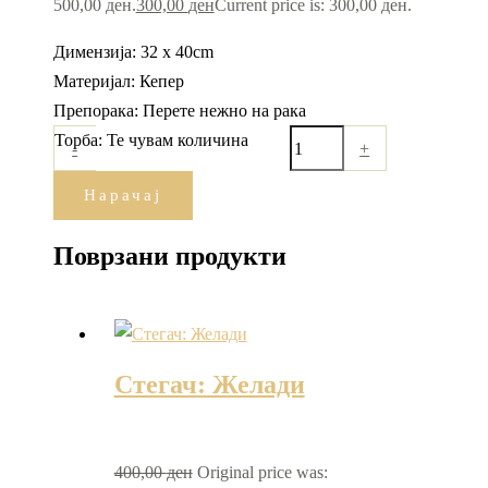
500,00 ден.
300,00
ден
Current price is: 300,00 ден.
Димензија: 32 x 40cm
Материјал: Кепер
Препорака: Перете нежно на рака
Торба: Te чувам количина
-
+
Нарачај
Поврзани продукти
Стегач: Желади
400,00
ден
Original price was: