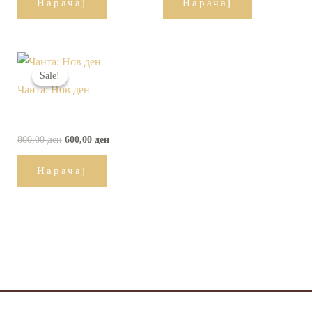
Нарачај
Нарачај
Original
Current
price
price
Sale!
Sale!
was:
is:
Чанта: Нов ден
800,00 ден.
600,00 ден.
800,00
ден
600,00
ден
Нарачај