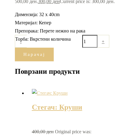
500,00 ден.
300,00
ден
Current price is: 300,00 ден.
Димензија: 32 x 40cm
Материјал: Кепер
Препорака: Перете нежно на рака
Торба: Вкрстени количина
-
+
Нарачај
Поврзани продукти
Стегач: Круши
400,00
ден
Original price was: