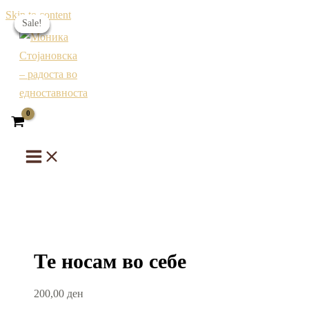
Skip to content
Sale!
Sale!
Sale!
Sale!
Те носам во себе
200,00
ден