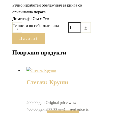
Рачно изработен обележувач за книга со
оригинална порака.
Димензија: 7см х 7см
Те носам во себе количина
-
+
Нарачај
Поврзани продукти
Стегач: Круши
400,00
ден
Original price was:
400,00 ден.
300,00
ден
Current price is: