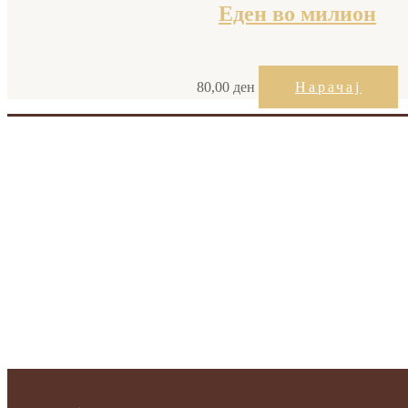
Еден во милион
80,00
ден
Нарачај