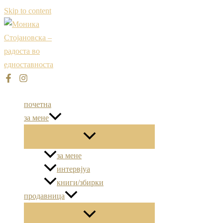
Skip to content
почетна
за мене
за мене
интервјуа
книги/збирки
продавница