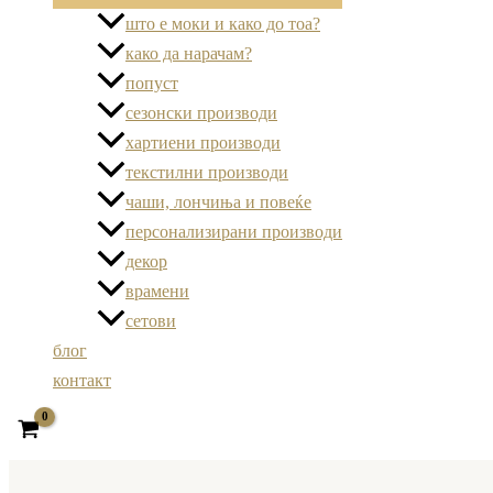
што е моки и како до тоа?
како да нарачам?
попуст
сезонски производи
хартиени производи
текстилни производи
чаши, лончиња и повеќе
персонализирани производи
декор
врамени
сетови
блог
контакт