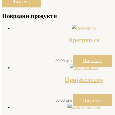
Нарачај
Поврзани продукти
Прегрни се
80,00
ден
Нарачај
Пријателство
50,00
ден
Нарачај