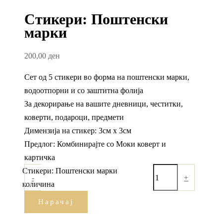
Стикери: Поштенски
марки
200,00
ден
Сет од 5 стикери во форма на поштенски марки,
водоотпорни и со заштитна фолија
За декорирање на вашите дневници, честитки,
коверти, подароци, предмети
Димензија на стикер: 3см х 3см
Предлог: Комбинирајте со Моки коверт и
картичка
Стикери: Поштенски марки
-
+
количина
Нарачај