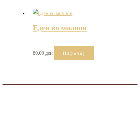
Еден во милион
80,00
ден
Нарачај