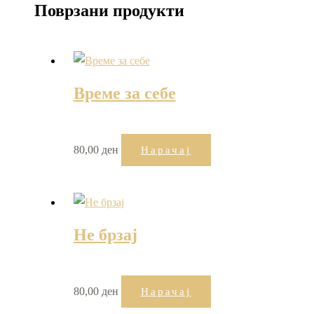
Поврзани продукти
Време за себе
80,00
ден
Нарачај
Не брзај
80,00
ден
Нарачај