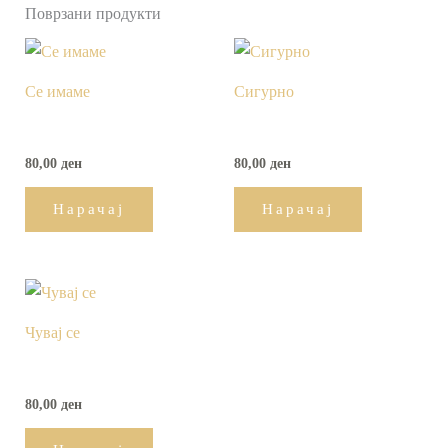
Поврзани продукти
Се имаме
Сигурно
80,00
ден
80,00
ден
Нарачај
Нарачај
Чувај се
80,00
ден