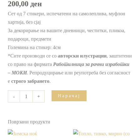
200,00
ден
Сет од 7 стикери, испечатени на самолеплива, муфлон
хартија, без сјај
За декорирање на вашите дневници, честитки, пликоа,
подароци, предмети
Големина на стикер: 4см
*Сите производи се со
авторски илустрации
, заштитени
со право на фирмата
Работилница за рачни изработки
– МОКИ
.
Репродуцирање или реупотреба без согласност
е
строго забрането
.
Нарачај
-
+
Поврзани продукти