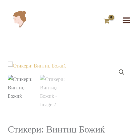
Skip
to
content
Стикери:
Винтиџ
Божиќ
количина
Стикери: Винтиџ Божиќ