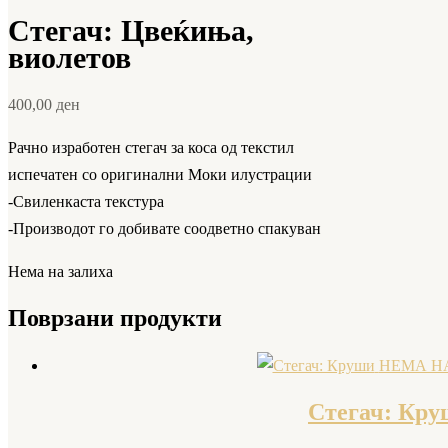
Стегач: Цвеќиња,
виолетов
400,00
ден
Рачно изработен стегач за коса од текстил
испечатен со оригинални Моки илустрации
-Свиленкаста текстура
-Производот го добивате соодветно спакуван
Нема на залиха
Поврзани продукти
НЕМА Н
Стегач: Кр