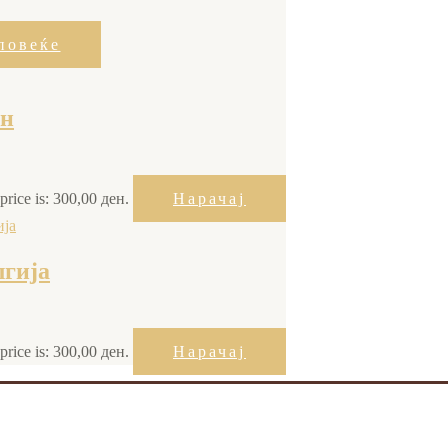
повеќе
ен
price is: 300,00 ден.
Нарачај
лгија
price is: 300,00 ден.
Нарачај