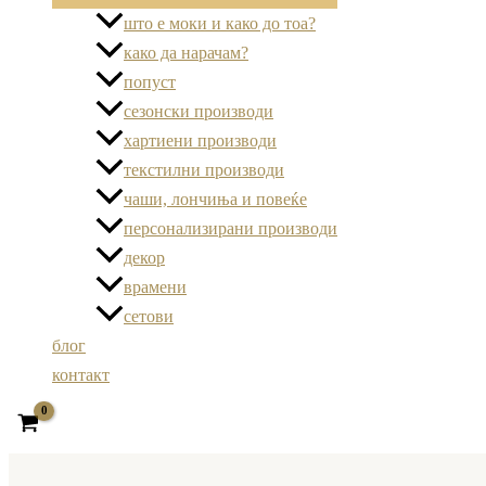
што е моки и како до тоа?
како да нарачам?
попуст
сезонски производи
хартиени производи
текстилни производи
чаши, лончиња и повеќе
персонализирани производи
декор
врамени
сетови
блог
контакт