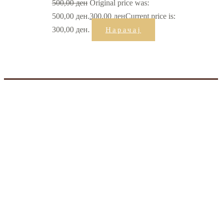
500,00
ден
Original price was:
500,00 ден.
300,00
ден
Current price is:
300,00 ден.
Нарачај