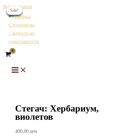
Skip to content
Sale!
Sale!
Sale!
Sale!
Sale!
Sale!
Стегач: Хербариум,
виолетов
400,00
ден