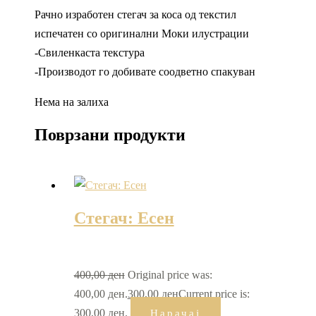
Рачно изработен стегач за коса од текстил
испечатен со оригинални Моки илустрации
-Свиленкаста текстура
-Производот го добивате соодветно спакуван
Нема на залиха
Поврзани продукти
Стегач: Есен
400,00
ден
Original price was:
400,00 ден.
300,00
ден
Current price is:
300,00 ден.
Нарачај