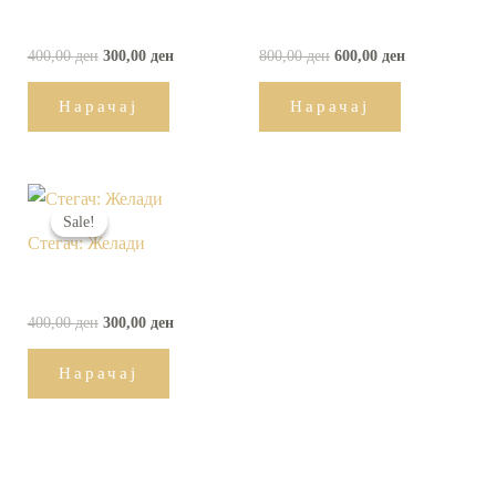
400,00
ден
300,00
ден
800,00
ден
600,00
ден
Нарачај
Нарачај
Original
Current
price
price
Sale!
Sale!
was:
is:
Стегач: Желади
400,00 ден.
300,00 ден.
400,00
ден
300,00
ден
Нарачај