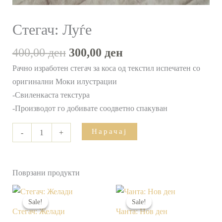
Стегач: Луѓе
400,00
ден
300,00
ден
Рачно изработен стегач за коса од текстил испечатен со
оригинални Моки илустрации
-Свиленкаста текстура
-Производот го добивате соодветно спакуван
Нарачај
-
+
Поврзани продукти
Original
Current
Original
Current
price
price
price
price
Sale!
Sale!
Sale!
Sale!
was:
is:
was:
is:
Стегач: Желади
Чанта: Нов ден
400,00 ден.
300,00 ден.
800,00 ден.
600,00 ден.