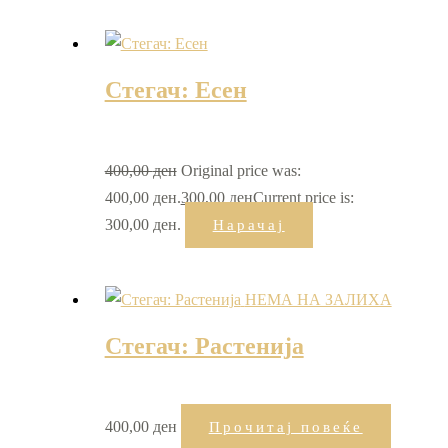
Стегач: Есен
400,00
ден
Original price was:
400,00 ден.
300,00
ден
Current price is:
300,00 ден.
Нарачај
НЕМА НА ЗАЛИХА
Стегач: Растенија
400,00
ден
Прочитај повеќе