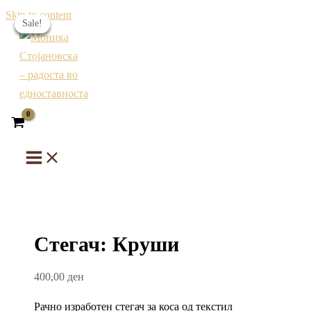
Skip to content
Sale!
Sale!
Sale!
Sale!
Стегач: Круши
400,00
ден
Рачно изработен стегач за коса од текстил