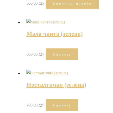
500,00
ден
Прочитај повеќе
Мала чанта (зелена)
600,00
ден
Нарачај
Носталгично (зелена)
700,00
ден
Нарачај