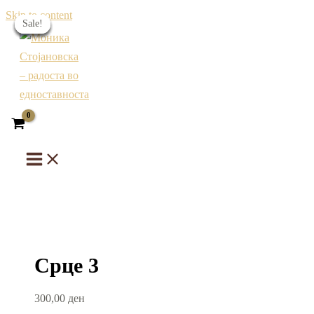
Skip to content
Sale!
Sale!
Sale!
Sale!
Sale!
Sale!
Срце 3
300,00
ден