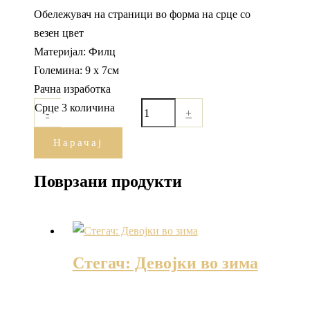
Обележувач на страници во форма на срце со
везен цвет
Материјал: Филц
Големина: 9 х 7см
Рачна изработка
Срце 3 количина
-
+
Нарачај
Поврзани продукти
Стегач: Девојки во зима