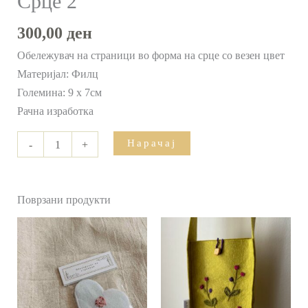
Срце 2
300,00
ден
Обележувач на страници во форма на срце со везен цвет
Материјал: Филц
Големина: 9 х 7см
Рачна изработка
Нарачај
-
+
Поврзани продукти