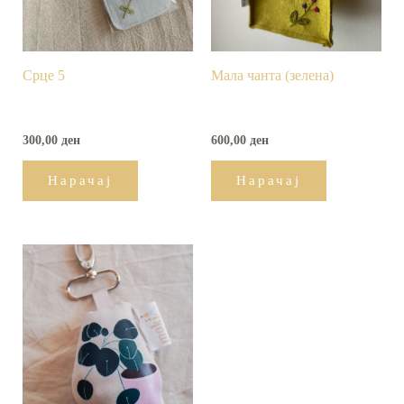
Срце 5
Мала чанта (зелена)
300,00
ден
600,00
ден
Нарачај
Нарачај