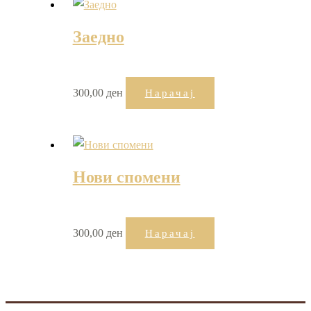
Заедно
300,00
ден
Нарачај
Нови спомени
300,00
ден
Нарачај