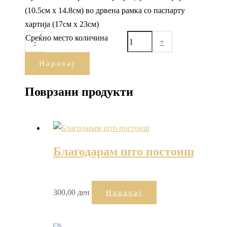
(10.5см x 14.8см) во дрвена рамка со паспарту
хартија (17см х 23см)
Среќно место количина
-
+
Нарачај
Поврзани продукти
Благодарам што постоиш
300,00
ден
Нарачај