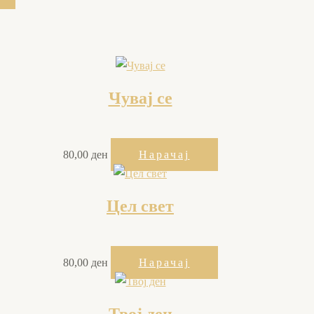
Чувај се
80,00
ден
Нарачај
Цел свет
80,00
ден
Нарачај
Твој ден