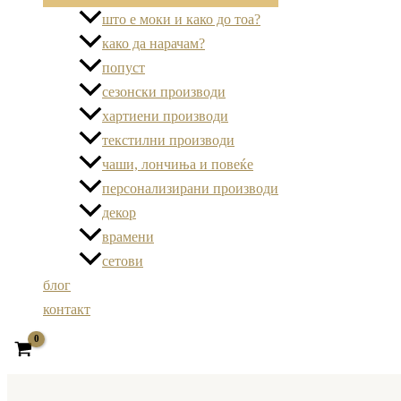
што е моки и како до тоа?
како да нарачам?
попуст
сезонски производи
хартиени производи
текстилни производи
чаши, лончиња и повеќе
персонализирани производи
декор
врамени
сетови
блог
контакт