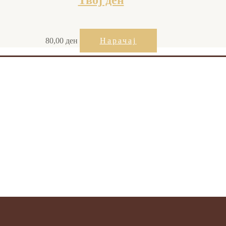
80,00
ден
Нарачај