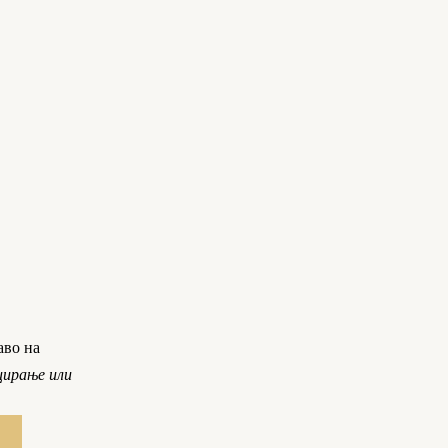
аво на
цирање или