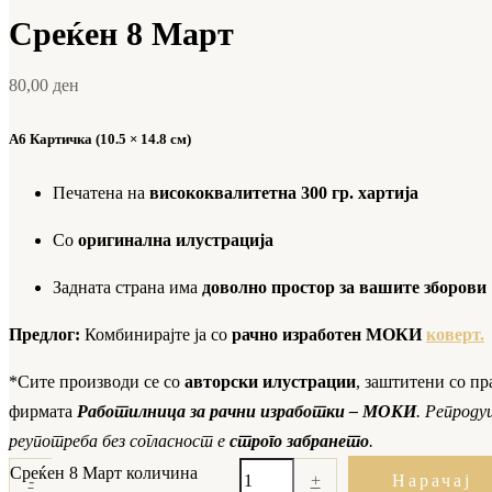
Среќен 8 Март
80,00
ден
А6 Картичка (10.5 × 14.8 см)
Печатена на
висококвалитетна 300 гр. хартија
Со
оригинална илустрација
Задната страна има
доволно простор за вашите зборови
Предлог:
Комбинирајте ја со
рачно изработен МОКИ
коверт.
*Сите производи се со
авторски илустрации
, заштитени со пр
фирмата
Работилница за рачни изработки – МОКИ
. Репроду
реупотреба без согласност е
строго забрането
.
Среќен 8 Март количина
-
+
Нарачај