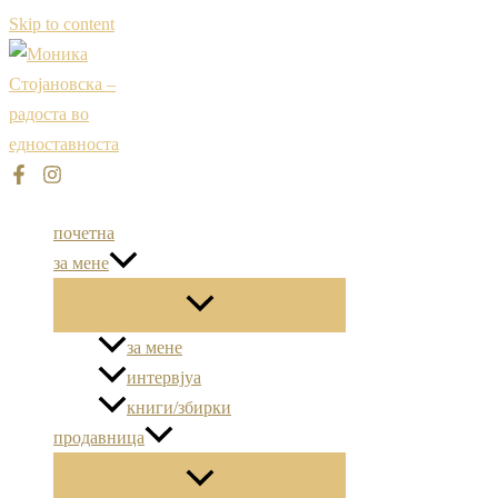
Skip to content
почетна
за мене
за мене
интервјуа
книги/збирки
продавница