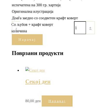
испечатена на 300 гр. хартија
Оригинална илустрација
Доаѓа заедно со соодветен крафт коверт
Со љубов + крафт коверт
-
+
количина
Нарачај
Поврзани продукти
Секој ден
80,00
ден
Нарачај