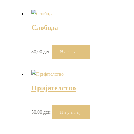
Слобода
80,00
ден
Нарачај
Пријателство
50,00
ден
Нарачај