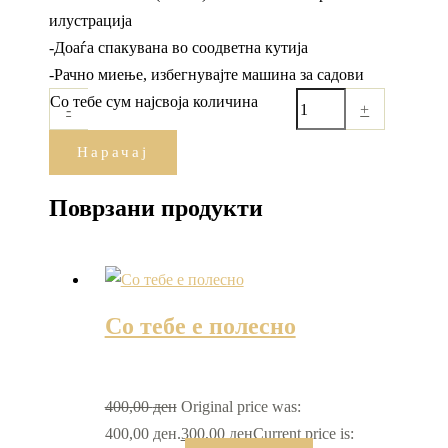
илустрација
-Доаѓа спакувана во соодветна кутија
-Рачно миење, избегнувајте машина за садови
Со тебе сум најсвоја количина
-
+
Нарачај
Поврзани продукти
Со тебе е полесно
400,00
ден
Original price was:
400,00 ден.
300,00
ден
Current price is: