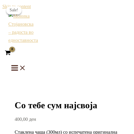
Skip to content
Sale!
Sale!
Со тебе сум најсвоја
400,00
ден
Стаклена чаша (300мл) со испечатена оригинална