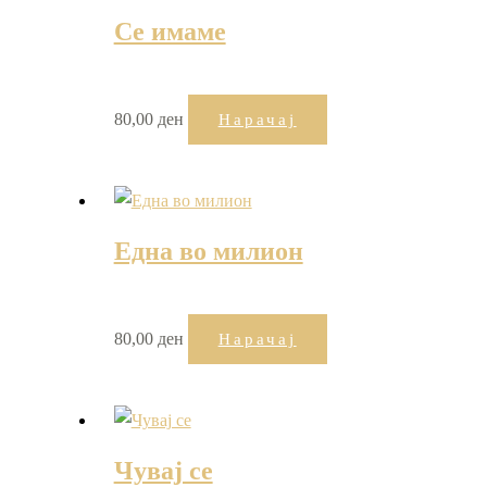
Се имаме
80,00
ден
Нарачај
Една во милион
80,00
ден
Нарачај
Чувај се