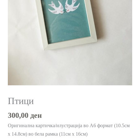
Птици
300,00
ден
Оригинална картичка/илустрација во А6 формат (10.5см
x 14.8см) во бела рамка (11см х 16см)