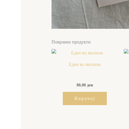
Поврзани продукти
Еден во милион
80,00
ден
Нарачај