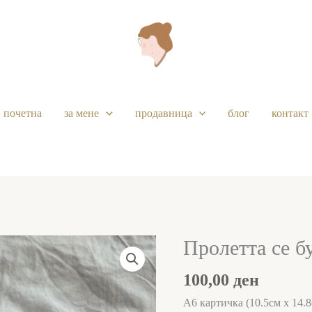
почетна
за мене
продавница
блог
контакт
Пролетта се б
Пролетта
се
100,00
ден
буди
количина
А6 картичка (10.5см х 14.8