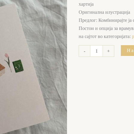
хартија
Оригинална илустрација
Предлог: Комбинирајте ја
Постои и опција за врамув
на сајтот во категоријата:
На
-
+