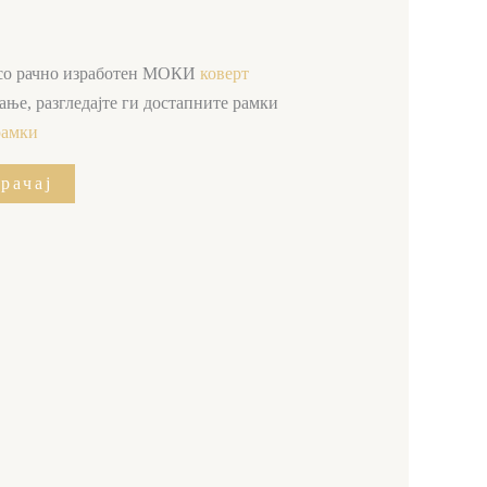
 со рачно изработен МОКИ
коверт
ање, разгледајте ги достапните рамки
рамки
рачај