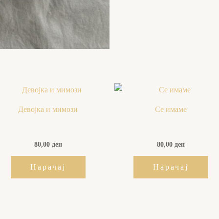
Девојка и мимози
Се имаме
80,00
ден
80,00
ден
Нарачај
Нарачај