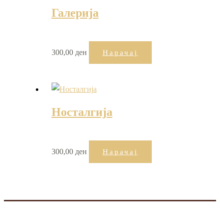
Галерија
300,00
ден
Нарачај
Носталгија
300,00
ден
Нарачај