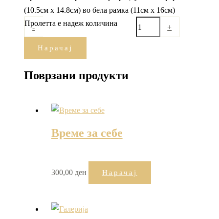
(10.5см x 14.8см) во бела рамка (11см х 16см)
Пролетта е надеж количина
-
+
Нарачај
Поврзани продукти
Време за себе
300,00
ден
Нарачај