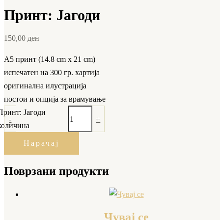
Принт: Јагоди
150,00
ден
А5 принт (14.8 cm x 21 cm)
испечатен на 300 гр. хартија
оригинална илустрација
постои и опција за врамување
Принт: Јагоди
-
+
количина
Нарачај
Поврзани продукти
Чувај се