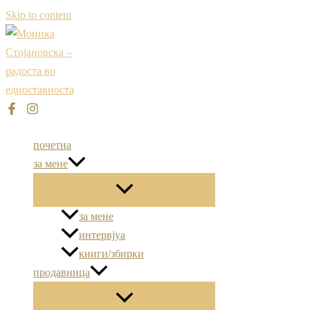
Skip to content
почетна
за мене
за мене
интервјуа
книги/збирки
продавница