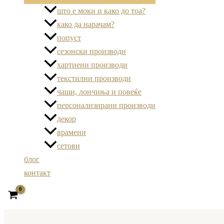
што е моки и како до тоа?
како да нарачам?
попуст
сезонски производи
хартиени производи
текстилни производи
чаши, лончиња и повеќе
персонализирани производи
декор
врамени
сетови
блог
контакт