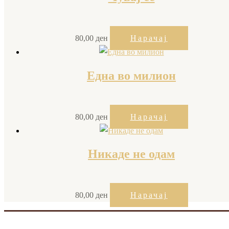
80,00
ден
Нарачај
Една во милион
80,00
ден
Нарачај
Никаде не одам
80,00
ден
Нарачај