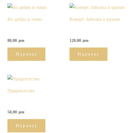
Во добро и лошо
Коверт: Јаболка и круши
80,00
ден
120,00
ден
Нарачај
Нарачај
Пријателство
50,00
ден
Нарачај