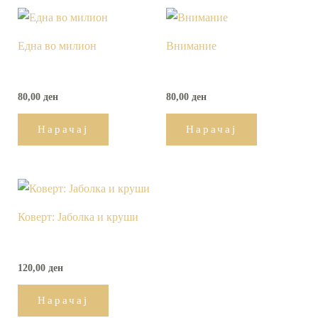
Една во милион
Внимание
80,00
ден
80,00
ден
Нарачај
Нарачај
Коверт: Јаболка и круши
120,00
ден
Нарачај