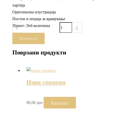
хартија
Оригинална илустрација
Постои и опција за врамување
Принт: Леб количина
-
+
Нарачај
Поврзани продукти
Нови спомени
80,00
ден
Нарачај