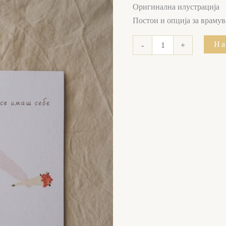
себе
Оригинална илустрација
1
Постои и опција за врамува
количина
На
-
+