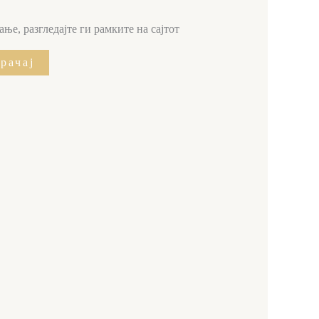
ње, разгледајте ги рамките на сајтот
рачај