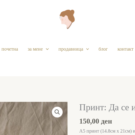
почетна
за мене
продавница
блог
контакт
Принт: Да се 
Принт:
Да
150,00
ден
се
имаш
А5 принт (14.8см x 21см) и