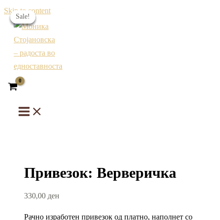
Skip to content
Sale!
Sale!
Sale!
Sale!
Привезок: Верверичка
330,00
ден
Рачно изработен привезок од платно, наполнет со