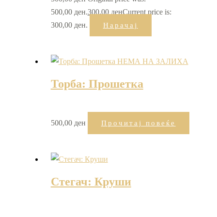
500,00 ден.
300,00
ден
Current price is:
300,00 ден.
Нарачај
НЕМА НА ЗАЛИХА
Торба: Прошетка
500,00
ден
Прочитај повеќе
Стегач: Круши