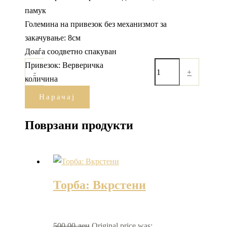
памук
Големина на привезок без механизмот за
закачување: 8см
Доаѓа соодветно спакуван
Привезок: Верверичка
-
+
количина
Нарачај
Поврзани продукти
Торба: Вкрстени
500,00
ден
Original price was: