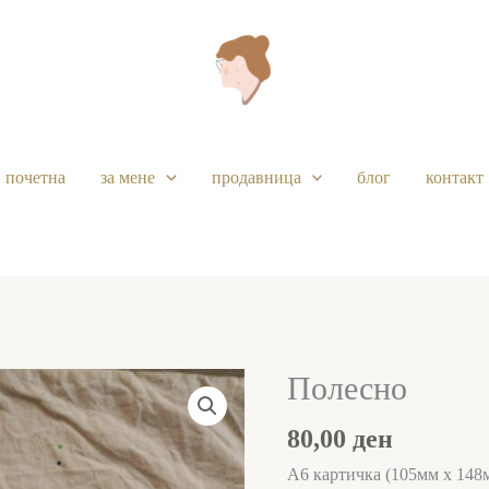
почетна
за мене
продавница
блог
контакт
Полесно
Полесно
количина
80,00
ден
А6 картичка (105мм х 148м