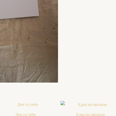
Ден со тебе
Една во милион