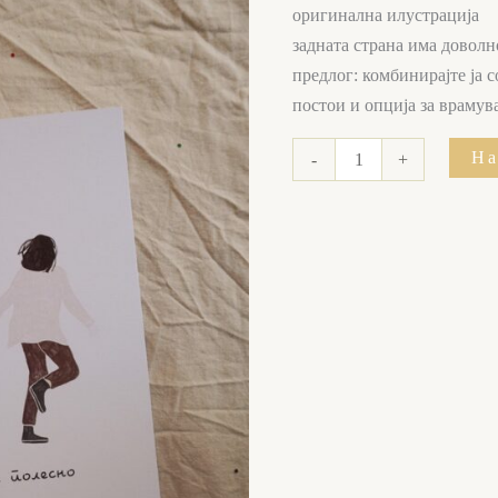
оригинална илустрација
задната страна има доволн
предлог: комбинирајте ја
постои и опција за враму
На
-
+