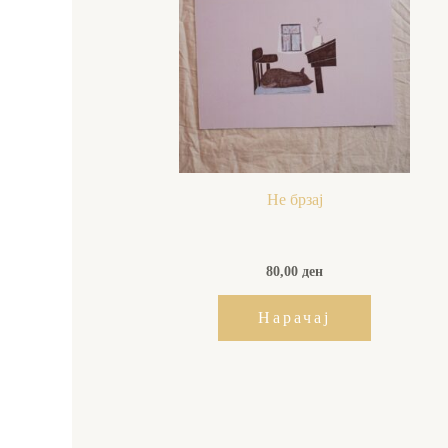
Не брзај
80,00
ден
Нарачај