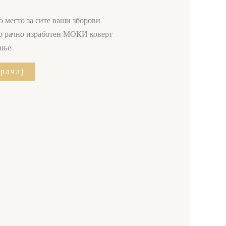
о место за сите ваши зборови
 со рачно изработен МОКИ коверт
вање
рачај