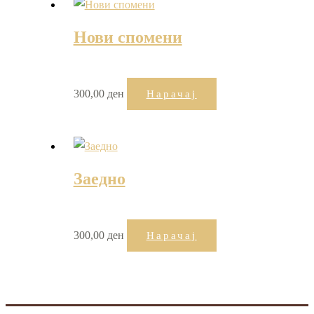
Нови спомени
300,00
ден
Нарачај
Заедно
300,00
ден
Нарачај