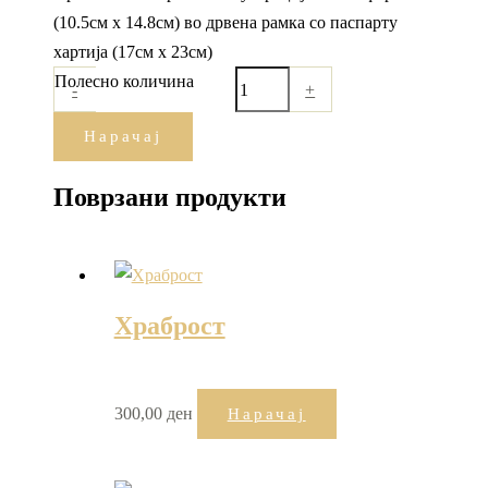
(10.5см x 14.8см) во дрвена рамка со паспарту
хартија (17см х 23см)
Полесно количина
-
+
Нарачај
Поврзани продукти
Храброст
300,00
ден
Нарачај