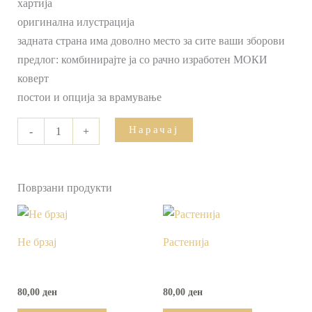
хартија
оригинална илустрација
задната страна има доволно место за сите ваши зборови
предлог: комбинирајте ја со рачно изработен МОКИ
коверт
постои и опција за врамување
Нарачај
-
+
Поврзани продукти
Не брзај
Растенија
80,00
ден
80,00
ден