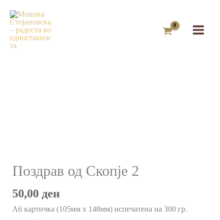
Skip
to
content
Поздрав
од
Скопје
2
количина
Поздрав од Скопје 2
50,00
ден
А6 картичка (105мм х 148мм) испечатена на 300 гр.