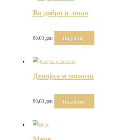
Во добро и лошо
80,00
ден
Нарачај
Девојка и мимози
80,00
ден
Нарачај
Мече