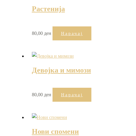
Растенија
80,00
ден
Нарачај
Девојка и мимози
80,00
ден
Нарачај
Нови спомени