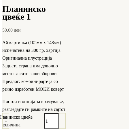
Планинско
цвеќе 1
50,00
ден
А6 картичка (105мм х 148мм)
испечатена на 300 гр. хартија
Оригинална илустрација
Задната страна има доволно
место за сите ваши зборови
Предлог: комбинирајте ја со
рачно изработен МОКИ коверт
Постои и опција за врамување,
разгледајте ги рамките на сајтот
Планинско цвеќе
-
+
1 количина