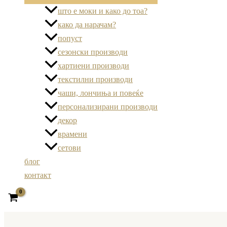
што е моки и како до тоа?
како да нарачам?
попуст
сезонски производи
хартиени производи
текстилни производи
чаши, лончиња и повеќе
персонализирани производи
декор
врамени
сетови
блог
контакт