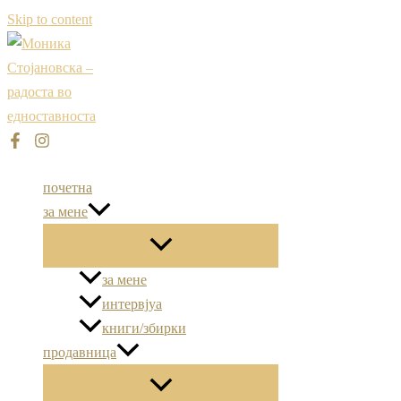
Skip to content
почетна
за мене
за мене
интервјуа
книги/збирки
продавница