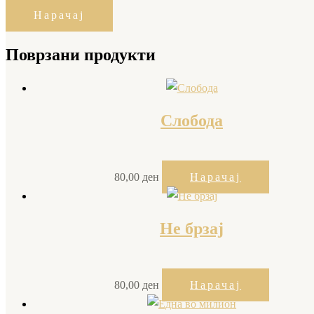
Нарачај
Поврзани продукти
Слобода
80,00
ден
Нарачај
Не брзај
80,00
ден
Нарачај