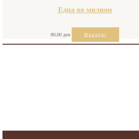
Една во милион
80,00
ден
Нарачај