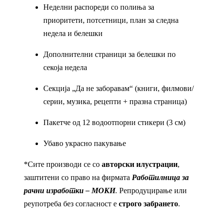
Неделни распореди со полиња за
приоритети, потсетници, план за следна
недела и белешки
Дополнителни страници за белешки по
секоја недела
Секција „Да не заборавам“ (книги, филмови/
серии, музика, рецепти + празна страница)
Пакетче од 12 водоотпорни стикери (3 см)
Убаво украсно пакување
*Сите производи се со
авторски илустрации
,
заштитени со право на фирмата
Работилница за
рачни изработки – МОКИ
.
Репродуцирање или
реупотреба без согласност е
строго забрането
.