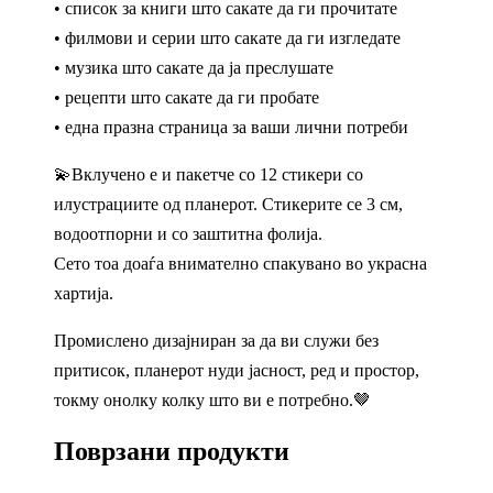
• список за книги што сакате да ги прочитате
• филмови и серии што сакате да ги изгледате
• музика што сакате да ја преслушате
• рецепти што сакате да ги пробате
• една празна страница за ваши лични потреби
💫Вклучено е и пакетче со 12 стикери со
илустрациите од планерот. Стикерите се 3 см,
водоотпорни и со заштитна фолија.
Сето тоа доаѓа внимателно спакувано во украсна
хартија.
Промислено дизајниран за да ви служи без
притисок, планерот нуди јасност, ред и простор,
токму онолку колку што ви е потребно.🤎
Поврзани продукти