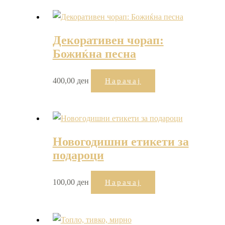
Декоративен чорап:
Божиќна песна
400,00
ден
Нарачај
Новогодишни етикети за
подароци
100,00
ден
Нарачај