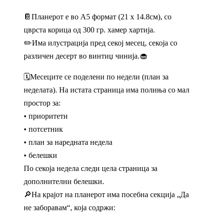
📔Планерот е во A5 формат (21 x 14.8см), со
цврста корица од 300 гр. хамер хартија.
✏️Има илустрација пред секој месец, секоја со
различен десерт во винтиџ чинија.🧁
🗓️Месеците се поделени по недели (план за
неделата). На истата страница има полиња со мал
простор за:
• приоритети
• потсетник
• план за наредната недела
• белешки
По секоја недела следи цела страница за
дополнителни белешки.
🔎На крајот на планерот има посебна секција „Да
не заборавам“, која содржи: