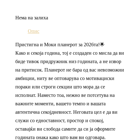
Нема на залиха
Опис
Пристигна и Моки планерот за 2026та!🌟
Како и секоја година, тој е создаден со мисла да ви
биде тивок придружник низ годината, а не извор
на притисок. Планерот не бара од вас невозможни
амбиции, ниту ве оптоварува со мотивациски
пораки или строги секции што мора да се
исполнат. Наместо тоа, нежно ве потсетува на
важните моменти, вашето темпо и вашата
автентична секојдневност. Неговата цел е да ви
служи со едноставност, простор и спокој,
оставајќи ви слобода самите да си ја оформите
годината онака како што вам ви одговара.