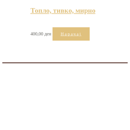
Топло, тивко, мирно
400,00
ден
Нарачај