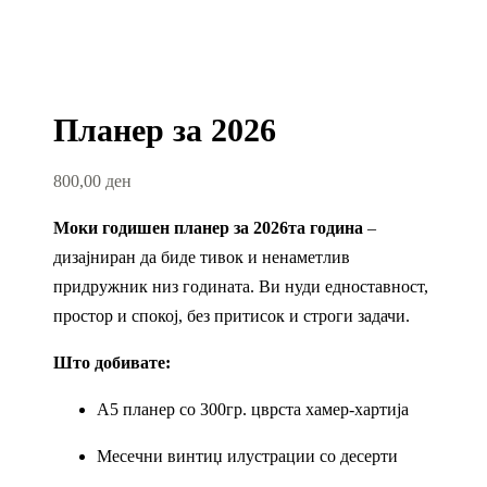
Планер за 2026
800,00
ден
Моки годишен планер за 2026та година
–
дизајниран да биде тивок и ненаметлив
придружник низ годината. Ви нуди едноставност,
простор и спокој, без притисок и строги задачи.
Што добивате:
A5 планер со 300гр. цврста хамер-хартија
Месечни винтиџ илустрации со десерти