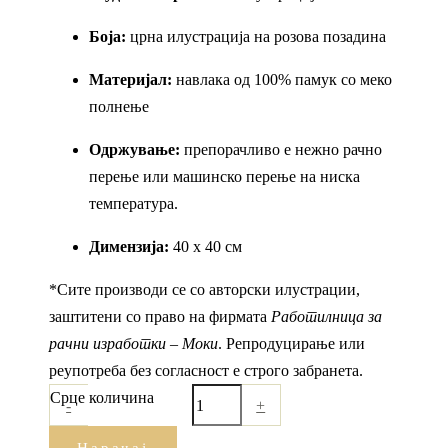
Боја:
црна илустрација на розова позадина
Материјал:
навлака од 100% памук со меко
полнење
Одржување:
препорачливо е нежно рачно
перење или машинско перење на ниска
температура.
Димензија:
40 x 40 см
*Сите производи се со авторски илустрации,
заштитени со право на фирмата
Работилница за
рачни изработки – Моки
. Репродуцирање или
реупотреба без согласност е строго забранета.
Срце количина
-
+