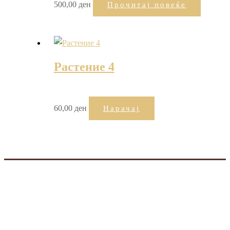
500,00
ден
Прочитај повеќе
Растение 4
60,00
ден
Нарачај