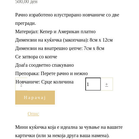
500,00
ден
Рачно изработено илустрирано новчаниче со две
прегради.
Материјал: Кепер и Американ платно
Димензии на куќичка (закопчана): 8см х 12см
Димензии на внатрешно џепче: 7см х 8см
Се затвора со копче
Доаѓа соодветно спакувано
Препорака: Перете рачно и нежно
Новчаниче: Срце количина
-
+
Нарачај
Опис
Мини куќичка која е идеална за чување на вашите
картички (или за некоја друга ваша намена).