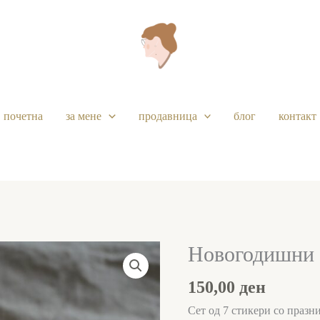
почетна
за мене
продавница
блог
контакт
Новогодишни 
Новогодишни
стикери
150,00
ден
количина
Сет од 7 стикери со праз