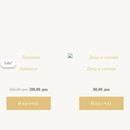
Original
Current
price
price
Sale!
Sale!
was:
is:
Лампион
Деца и снешко
300,00 ден.
200,00 ден.
300,00
ден
200,00
ден
80,00
ден
Нарачај
Нарачај