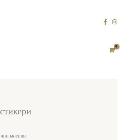
стикери
нични мотиви