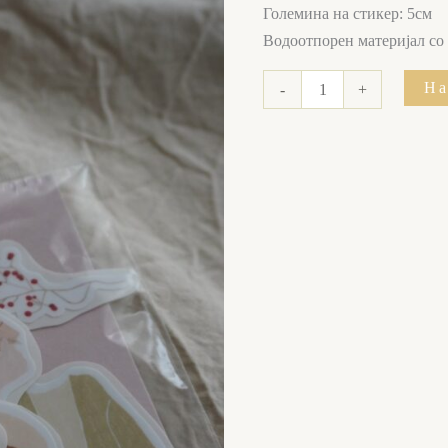
Големина на стикер: 5см
Водоотпорен материјал со
На
-
+